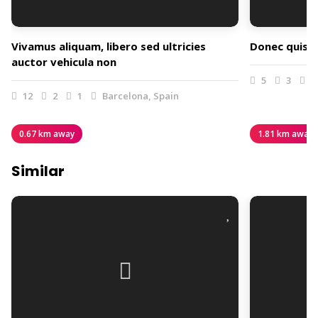
Vivamus aliquam, libero sed ultricies
Donec quis va
auctor vehicula non
5
3
1
12
2
1
Barcelona, Spain
0.67 km away
1.81 km away
Similar